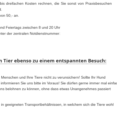
 bis dreifachen Kosten rechnen, die Sie sonst von Praxisbesuchen
d.
von 50,- an.
 und Feiertags zwischen 8 und 20 Uhr
unter der zentralen Notdienstnummer:
em Tier ebenso zu einem entspannten Besuch:
 Menschen und Ihre Tiere nicht zu verunsichern! Sollte Ihr Hund
 informieren Sie uns bitte im Voraus! Sie dürfen gerne immer mal einfa
uns belohnen zu können, ohne dass etwas Unangenehmes passiert
re in geeigneten Transportbehältnissen, in welchem sich die Tiere wohl